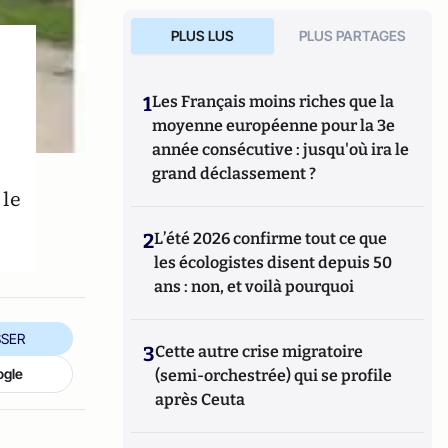
PLUS LUS
PLUS PARTAGES
1
Les Français moins riches que la
moyenne européenne pour la 3e
année consécutive : jusqu'où ira le
grand déclassement ?
 le
2
L’été 2026 confirme tout ce que
les écologistes disent depuis 50
ans : non, et voilà pourquoi
SER
3
Cette autre crise migratoire
ogle
(semi-orchestrée) qui se profile
après Ceuta