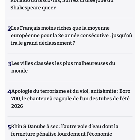
Ronaldo du bisco-fils; Suri ex Cruise joue du
Shakespeare queer
2
Les Français moins riches que la moyenne
européenne pour la 3e année consécutive : jusqu'où
ira le grand déclassement ?
3
Les villes classées les plus malheureuses du
monde
4
Apologie du terrorisme et du viol, antisémite : Boro
700, le chanteur à cagoule de l’un des tubes de l’été
2026
5
Rhin & Danube à sec : l’autre voie d’eau dont la
fermeture pénalise lourdement l’économie