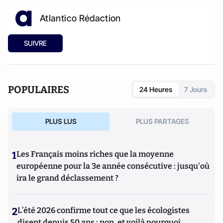
Atlantico Rédaction
SUIVRE
POPULAIRES
24 Heures
7 Jours
PLUS LUS
PLUS PARTAGES
1
Les Français moins riches que la moyenne
européenne pour la 3e année consécutive : jusqu'où
ira le grand déclassement ?
2
L’été 2026 confirme tout ce que les écologistes
disent depuis 50 ans : non, et voilà pourquoi