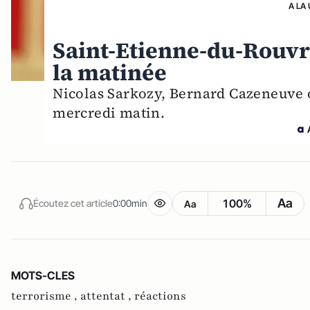
A LA
Saint-Etienne-du-Rouvra
la matinée
Nicolas Sarkozy, Bernard Cazeneuve o
mercredi matin.
Aa
100%
Écoutez cet article
0:00min
Aa
MOTS-CLES
terrorisme ,
attentat ,
réactions