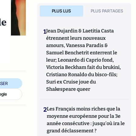
PLUS LUS
PLUS PARTAGES
de
1
Jean Dujardin & Laetitia Casta
étrennent leurs nouveaux
amours, Vanessa Paradis &
Samuel Benchetrit enterrent le
leur; Leonardo di Caprio fond,
Victoria Beckham fait du brukini,
Cristiano Ronaldo du bisco-fils;
Suri ex Cruise joue du
SER
Shakespeare queer
ogle
2
Les Français moins riches que la
moyenne européenne pour la 3e
année consécutive : jusqu'où ira le
grand déclassement ?