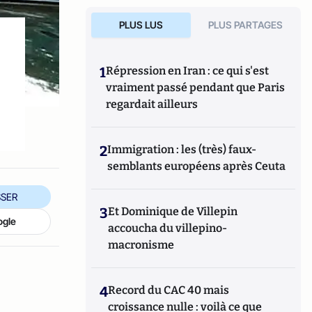
PLUS LUS
PLUS PARTAGES
1
Répression en Iran : ce qui s'est
vraiment passé pendant que Paris
regardait ailleurs
2
Immigration : les (très) faux-
semblants européens après Ceuta
SER
3
Et Dominique de Villepin
ogle
accoucha du villepino-
macronisme
4
Record du CAC 40 mais
croissance nulle : voilà ce que