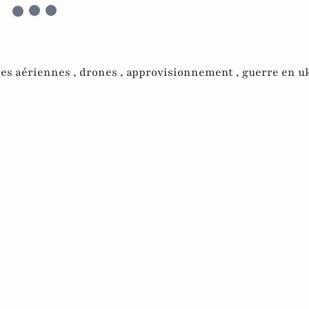
pes aériennes ,
drones ,
approvisionnement ,
guerre en uk