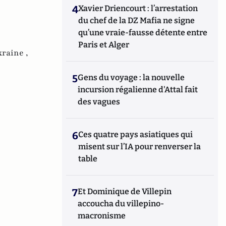
4
Xavier Driencourt : l’arrestation
du chef de la DZ Mafia ne signe
qu’une vraie-fausse détente entre
Paris et Alger
raine ,
5
Gens du voyage : la nouvelle
incursion régalienne d'Attal fait
des vagues
6
Ces quatre pays asiatiques qui
misent sur l’IA pour renverser la
table
7
Et Dominique de Villepin
accoucha du villepino-
macronisme