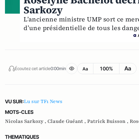
Roselyne Bachelot décri
Sarkozy
L’ancienne ministre UMP sort ce mercre
d’une présidentielle de tous les dange
Aa
100%
Écoutez cet article
0:00min
Aa
Lu sur TF1 News
VU SUR:
MOTS-CLES
Nicolas Sarkozy ,
Claude Guéant ,
Patrick Buisson ,
Ros
THEMATIQUES