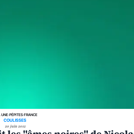
A UNE
›
PÉPITES
›
FRANCE
COULISSES
20 juin 2012