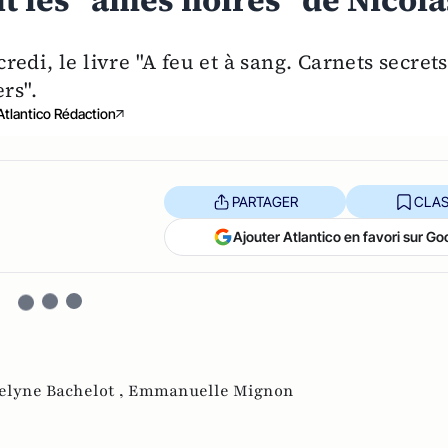
t les "âmes noires" de Nicola
di, le livre "A feu et à sang. Carnets secrets
rs".
Atlantico Rédaction
PARTAGER
CLAS
Ajouter Atlantico en favori sur Go
elyne Bachelot ,
Emmanuelle Mignon