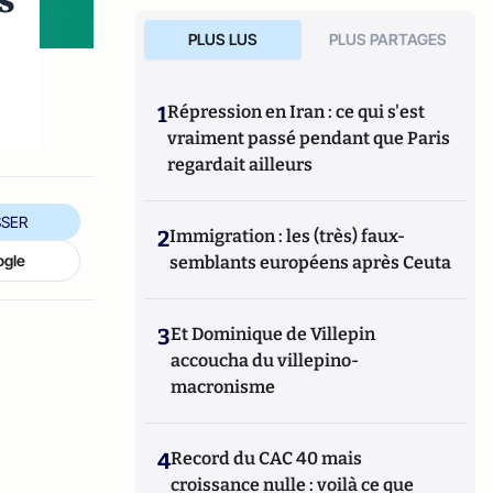
s
PLUS LUS
PLUS PARTAGES
1
Répression en Iran : ce qui s'est
vraiment passé pendant que Paris
regardait ailleurs
SER
2
Immigration : les (très) faux-
ogle
semblants européens après Ceuta
3
Et Dominique de Villepin
accoucha du villepino-
macronisme
4
Record du CAC 40 mais
croissance nulle : voilà ce que