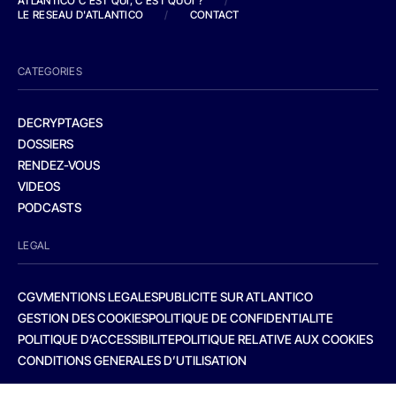
ATLANTICO C'EST QUI, C'EST QUOI ?
/
LE RESEAU D'ATLANTICO
/
CONTACT
CATEGORIES
DECRYPTAGES
DOSSIERS
RENDEZ-VOUS
VIDEOS
PODCASTS
LEGAL
CGV
MENTIONS LEGALES
PUBLICITE SUR ATLANTICO
GESTION DES COOKIES
POLITIQUE DE CONFIDENTIALITE
POLITIQUE D’ACCESSIBILITE
POLITIQUE RELATIVE AUX COOKIES
CONDITIONS GENERALES D’UTILISATION