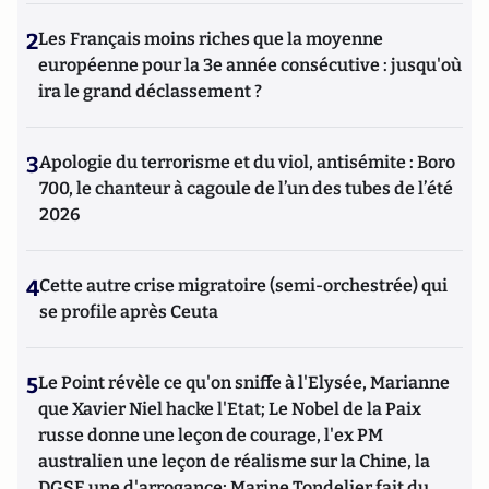
2
Les Français moins riches que la moyenne
européenne pour la 3e année consécutive : jusqu'où
ira le grand déclassement ?
3
Apologie du terrorisme et du viol, antisémite : Boro
700, le chanteur à cagoule de l’un des tubes de l’été
2026
4
Cette autre crise migratoire (semi-orchestrée) qui
se profile après Ceuta
5
Le Point révèle ce qu'on sniffe à l'Elysée, Marianne
que Xavier Niel hacke l'Etat; Le Nobel de la Paix
russe donne une leçon de courage, l'ex PM
australien une leçon de réalisme sur la Chine, la
DGSE une d'arrogance; Marine Tondelier fait du