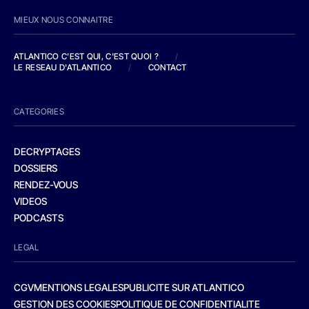
MIEUX NOUS CONNAITRE
ATLANTICO C'EST QUI, C'EST QUOI ?
/
LE RESEAU D'ATLANTICO
/
CONTACT
CATEGORIES
DECRYPTAGES
DOSSIERS
RENDEZ-VOUS
VIDEOS
PODCASTS
LEGAL
CGV
MENTIONS LEGALES
PUBLICITE SUR ATLANTICO
GESTION DES COOKIES
POLITIQUE DE CONFIDENTIALITE