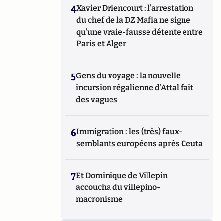
4
Xavier Driencourt : l’arrestation
du chef de la DZ Mafia ne signe
qu’une vraie-fausse détente entre
Paris et Alger
5
Gens du voyage : la nouvelle
incursion régalienne d'Attal fait
des vagues
6
Immigration : les (très) faux-
semblants européens après Ceuta
7
Et Dominique de Villepin
accoucha du villepino-
macronisme