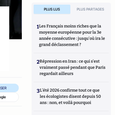
PLUS LUS
PLUS PARTAGES
1
Les Français moins riches que la
moyenne européenne pour la 3e
année consécutive : jusqu'où ira le
grand déclassement ?
2
Répression en Iran : ce qui s'est
vraiment passé pendant que Paris
regardait ailleurs
SER
3
L’été 2026 confirme tout ce que
les écologistes disent depuis 50
ogle
ans : non, et voilà pourquoi