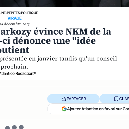
 UNE
›
PÉPITES
›
POLITIQUE
VIRAGE
14 décembre 2015
Sarkozy évince NKM de la
e-ci dénonce une "idée
outient
présentée en janvier tandis qu'un conseil
r prochain.
Atlantico Rédaction
PARTAGER
CLAS
Ajouter Atlantico en favori sur Go