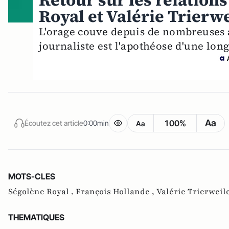
Retour sur les relations
Royal et Valérie Trierw
L'orage couve depuis de nombreuses 
journaliste est l'apothéose d'une long
Aa
100%
Écoutez cet article
0:00min
Aa
MOTS-CLES
Ségolène Royal ,
François Hollande ,
Valérie Trierweil
THEMATIQUES