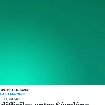
A UNE
›
PÉPITES
›
FRANCE
CLASH ANNONCE
12 juin 2012