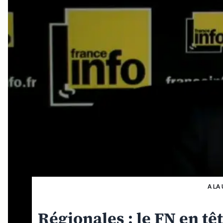
A LA
Régionales : le FN en tê