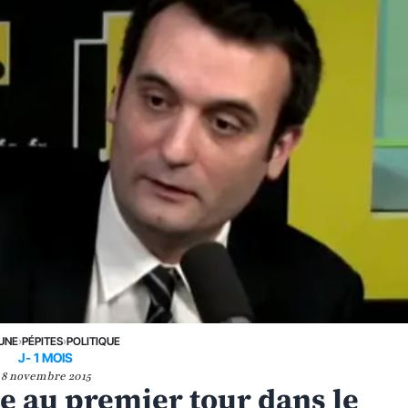
 UNE
›
PÉPITES
›
POLITIQUE
J- 1 MOIS
8 novembre 2015
te au premier tour dans le