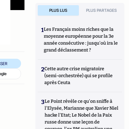
PLUS LUS
PLUS PARTAGES
1
Les Français moins riches que la
moyenne européenne pour la 3e
année consécutive : jusqu'où ira le
grand déclassement ?
SER
2
Cette autre crise migratoire
ogle
(semi-orchestrée) qui se profile
après Ceuta
3
Le Point révèle ce qu'on sniffe à
l'Elysée, Marianne que Xavier Niel
hacke l'Etat; Le Nobel de la Paix
russe donne une leçon de
courage, l'ex PM australien une