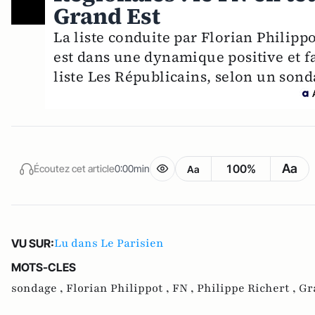
Grand Est
La liste conduite par Florian Philip
est dans une dynamique positive et fa
liste Les Républicains, selon un son
Aa
100%
Écoutez cet article
0:00min
Aa
Lu dans Le Parisien
VU SUR:
MOTS-CLES
sondage ,
Florian Philippot ,
FN ,
Philippe Richert ,
Gr