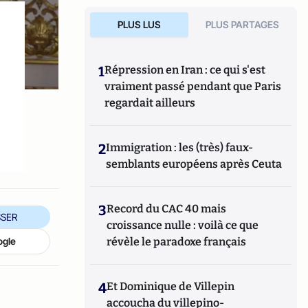
PLUS LUS
PLUS PARTAGES
1
Répression en Iran : ce qui s'est
vraiment passé pendant que Paris
regardait ailleurs
2
Immigration : les (très) faux-
semblants européens après Ceuta
3
Record du CAC 40 mais
SER
croissance nulle : voilà ce que
révèle le paradoxe français
ogle
4
Et Dominique de Villepin
accoucha du villepino-