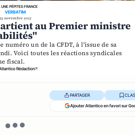
A UNE
›
PÉPITES
›
FRANCE
VERBATIM
25 novembre 2013
ppartient au Premier ministre
bilités"
le numéro un de la CFDT, à l'issue de sa
di. Voici toutes les réactions syndicales
e fiscal.
Atlantico Rédaction
PARTAGER
CLAS
Ajouter Atlantico en favori sur Go