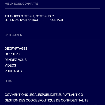
MIEUX NOUS CONNAITRE
ATLANTICO C'EST QUI, C'EST QUOI ?
/
LE RESEAU D'ATLANTICO
/
CONTACT
CATEGORIES
DECRYPTAGES
DOSSIERS
RENDEZ-VOUS
VIDEOS
PODCASTS
LEGAL
CGV
MENTIONS LEGALES
PUBLICITE SUR ATLANTICO
GESTION DES COOKIES
POLITIQUE DE CONFIDENTIALITE