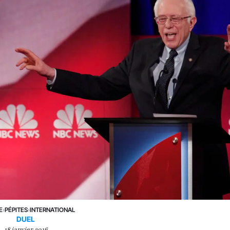
E
›
PÉPITES
›
INTERNATIONAL
DUEL
18 janvier 2016