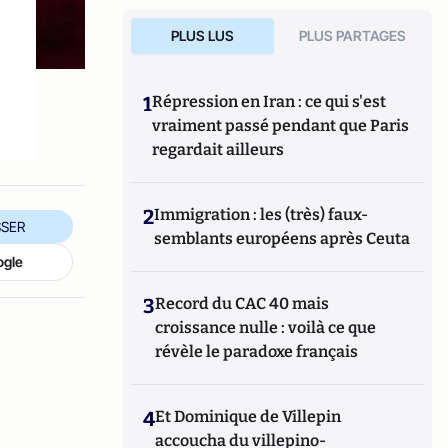
PLUS LUS
PLUS PARTAGES
1
Répression en Iran : ce qui s'est
vraiment passé pendant que Paris
regardait ailleurs
2
Immigration : les (très) faux-
SER
semblants européens après Ceuta
ogle
3
Record du CAC 40 mais
croissance nulle : voilà ce que
révèle le paradoxe français
4
Et Dominique de Villepin
accoucha du villepino-