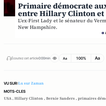
Primaire démocrate aux
entre Hillary Clinton e
L'ex-First Lady et le sénateur du Ver
New Hampshire.
Aa
100%
Écoutez cet article
0:00min
Aa
Lu sur Zaman
VU SUR:
MOTS-CLES
USA ,
Hillary Clinton ,
Bernie Sanders ,
primaires dém