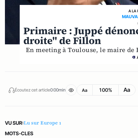
A LA
MAUVAI
Primaire : Juppé dénonc
droite" de Fillon
En meeting à Toulouse, le maire de B
Aa
100%
Écoutez cet article
0:00min
Aa
Lu sur Europe 1
VU SUR:
MOTS-CLES