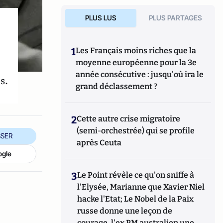
PLUS LUS
PLUS PARTAGES
1
Les Français moins riches que la
moyenne européenne pour la 3e
année consécutive : jusqu'où ira le
s.
grand déclassement ?
2
Cette autre crise migratoire
(semi-orchestrée) qui se profile
SER
après Ceuta
ogle
3
Le Point révèle ce qu'on sniffe à
l'Elysée, Marianne que Xavier Niel
hacke l'Etat; Le Nobel de la Paix
russe donne une leçon de
courage, l'ex PM australien une