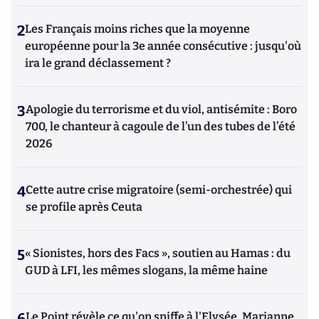
2
Les Français moins riches que la moyenne
européenne pour la 3e année consécutive : jusqu'où
ira le grand déclassement ?
3
Apologie du terrorisme et du viol, antisémite : Boro
700, le chanteur à cagoule de l’un des tubes de l’été
2026
4
Cette autre crise migratoire (semi-orchestrée) qui
se profile après Ceuta
5
« Sionistes, hors des Facs », soutien au Hamas : du
GUD à LFI, les mêmes slogans, la même haine
6
Le Point révèle ce qu'on sniffe à l'Elysée, Marianne