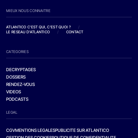
MIEUX NOUS CONNAITRE
ATLANTICO C'EST QUI, C'EST QUOI ?
/
LE RESEAU D'ATLANTICO
/
CONTACT
CATEGORIES
DECRYPTAGES
DOSSIERS
RENDEZ-VOUS
VIDEOS
PODCASTS
LEGAL
CGV
MENTIONS LEGALES
PUBLICITE SUR ATLANTICO
GESTION DES COOKIES
POLITIQUE DE CONFIDENTIALITE