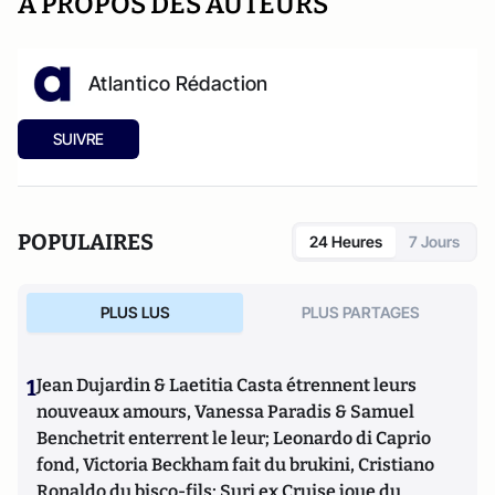
A PROPOS DES AUTEURS
Atlantico Rédaction
SUIVRE
POPULAIRES
24 Heures
7 Jours
PLUS LUS
PLUS PARTAGES
1
Jean Dujardin & Laetitia Casta étrennent leurs
nouveaux amours, Vanessa Paradis & Samuel
Benchetrit enterrent le leur; Leonardo di Caprio
fond, Victoria Beckham fait du brukini, Cristiano
Ronaldo du bisco-fils; Suri ex Cruise joue du