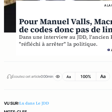
A LA
Pour Manuel Valls, Macr
de codes donc pas de li
Dans une interview au JDD, l'ancien 
"réfléchi à arrêter" la politique.
Aa
100%
Écoutez cet article
0:00min
Aa
Lu dans Le JDD
VU SUR:
MOTS-CLES