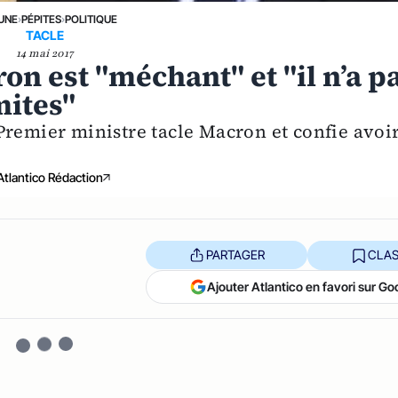
 UNE
›
PÉPITES
›
POLITIQUE
TACLE
14 mai 2017
on est "méchant" et "il n’a p
mites"
Premier ministre tacle Macron et confie avoi
Atlantico Rédaction
PARTAGER
CLAS
Ajouter Atlantico en favori sur Go