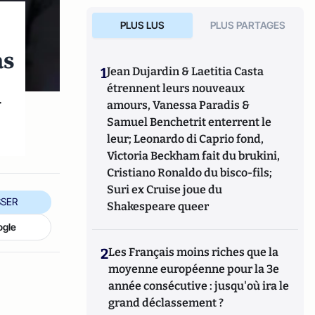
PLUS LUS
PLUS PARTAGES
as
1
Jean Dujardin & Laetitia Casta
étrennent leurs nouveaux
r
amours, Vanessa Paradis &
Samuel Benchetrit enterrent le
leur; Leonardo di Caprio fond,
Victoria Beckham fait du brukini,
Cristiano Ronaldo du bisco-fils;
Suri ex Cruise joue du
SER
Shakespeare queer
ogle
2
Les Français moins riches que la
moyenne européenne pour la 3e
année consécutive : jusqu'où ira le
grand déclassement ?