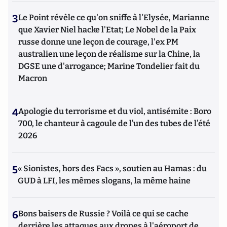
3
Le Point révèle ce qu'on sniffe à l'Elysée, Marianne
que Xavier Niel hacke l'Etat; Le Nobel de la Paix
russe donne une leçon de courage, l'ex PM
australien une leçon de réalisme sur la Chine, la
DGSE une d'arrogance; Marine Tondelier fait du
Macron
4
Apologie du terrorisme et du viol, antisémite : Boro
700, le chanteur à cagoule de l’un des tubes de l’été
2026
5
« Sionistes, hors des Facs », soutien au Hamas : du
GUD à LFI, les mêmes slogans, la même haine
6
Bons baisers de Russie ? Voilà ce qui se cache
derrière les attaques aux drones à l'aéroport de