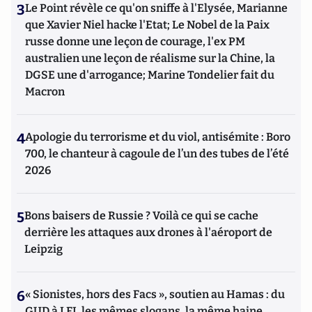
3
Le Point révèle ce qu'on sniffe à l'Elysée, Marianne
que Xavier Niel hacke l'Etat; Le Nobel de la Paix
russe donne une leçon de courage, l'ex PM
australien une leçon de réalisme sur la Chine, la
DGSE une d'arrogance; Marine Tondelier fait du
Macron
4
Apologie du terrorisme et du viol, antisémite : Boro
700, le chanteur à cagoule de l’un des tubes de l’été
2026
5
Bons baisers de Russie ? Voilà ce qui se cache
derrière les attaques aux drones à l'aéroport de
Leipzig
6
« Sionistes, hors des Facs », soutien au Hamas : du
GUD à LFI, les mêmes slogans, la même haine