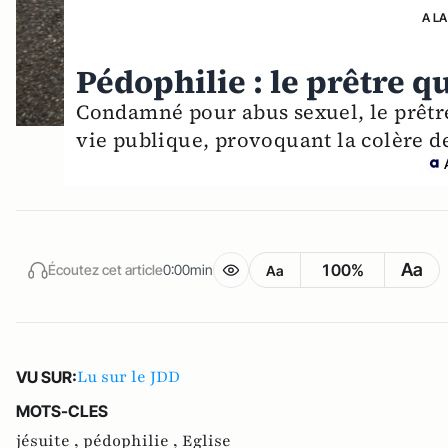
A LA
Pédophilie : le prêtre q
Condamné pour abus sexuel, le prêtr
vie publique, provoquant la colère d
Aa
100%
Écoutez cet article
0:00min
Aa
Lu sur le JDD
VU SUR:
MOTS-CLES
jésuite ,
pédophilie ,
Eglise