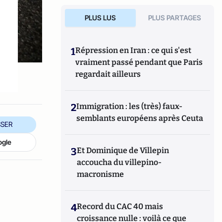
PLUS LUS
PLUS PARTAGES
1
Répression en Iran : ce qui s'est
vraiment passé pendant que Paris
regardait ailleurs
2
Immigration : les (très) faux-
semblants européens après Ceuta
SER
ogle
3
Et Dominique de Villepin
accoucha du villepino-
macronisme
4
Record du CAC 40 mais
croissance nulle : voilà ce que