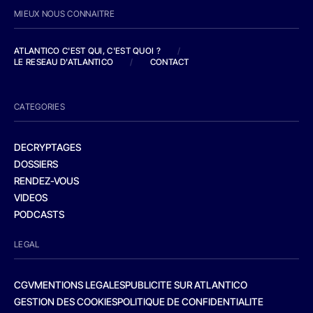
MIEUX NOUS CONNAITRE
ATLANTICO C'EST QUI, C'EST QUOI ?
/
LE RESEAU D'ATLANTICO
/
CONTACT
CATEGORIES
DECRYPTAGES
DOSSIERS
RENDEZ-VOUS
VIDEOS
PODCASTS
LEGAL
CGV
MENTIONS LEGALES
PUBLICITE SUR ATLANTICO
GESTION DES COOKIES
POLITIQUE DE CONFIDENTIALITE