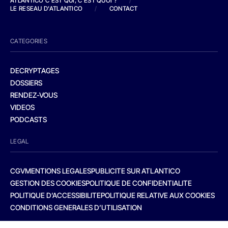
ATLANTICO C'EST QUI, C'EST QUOI ?
/
LE RESEAU D'ATLANTICO
/
CONTACT
CATEGORIES
DECRYPTAGES
DOSSIERS
RENDEZ-VOUS
VIDEOS
PODCASTS
LEGAL
CGV
MENTIONS LEGALES
PUBLICITE SUR ATLANTICO
GESTION DES COOKIES
POLITIQUE DE CONFIDENTIALITE
POLITIQUE D’ACCESSIBILITE
POLITIQUE RELATIVE AUX COOKIES
CONDITIONS GENERALES D’UTILISATION