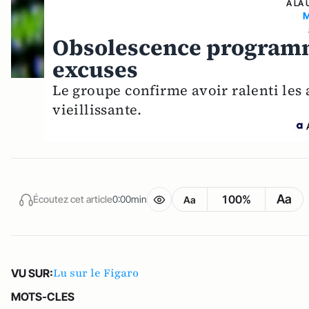
A LA 
M
Obsolescence programm
excuses
Le groupe confirme avoir ralenti les 
vieillissante.
Aa
100%
Écoutez cet article
0:00min
Aa
Lu sur le Figaro
VU SUR:
MOTS-CLES