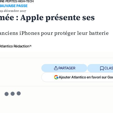
UNE
›
PÉPITES
›
HIGH-TECH
AUVAISE PASSE
29 décembre 2017
ée : Apple présente ses
anciens iPhones pour protéger leur batterie
Atlantico Rédaction
PARTAGER
CLAS
Ajouter Atlantico en favori sur Go