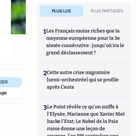
PLUS LUS
PLUS PARTAGES
1
Les Français moins riches que la
moyenne européenne pour la 3e
année consécutive : jusqu'où ira le
grand déclassement ?
2
Cette autre crise migratoire
(semi-orchestrée) qui se profile
SER
après Ceuta
ogle
3
Le Point révèle ce qu'on sniffe à
l'Elysée, Marianne que Xavier Niel
hacke l'Etat; Le Nobel de la Paix
russe donne une leçon de
courage, l'ex PM australien une