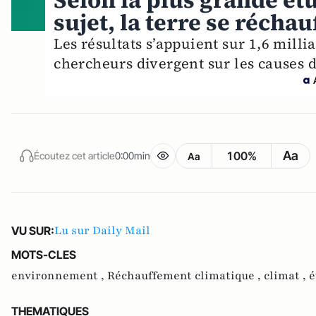
Selon la plus grande étu
sujet, la terre se réchau
Les résultats s’appuient sur 1,6 mill
chercheurs divergent sur les causes
Aa
100%
Écoutez cet article
0:00min
Aa
Lu sur Daily Mail
VU SUR:
MOTS-CLES
environnement ,
Réchauffement climatique ,
climat ,
é
THEMATIQUES