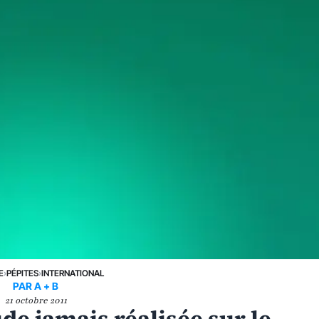
E
›
PÉPITES
›
INTERNATIONAL
PAR A + B
21 octobre 2011