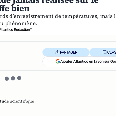
de jamais réalisée sur le
ffe bien
iards d’enregistrement de températures, mais 
 du phénomène.
Atlantico Rédaction
PARTAGER
CLAS
Ajouter Atlantico en favori sur Go
tude scientifique