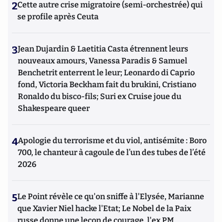
2
Cette autre crise migratoire (semi-orchestrée) qui
se profile après Ceuta
3
Jean Dujardin & Laetitia Casta étrennent leurs
nouveaux amours, Vanessa Paradis & Samuel
Benchetrit enterrent le leur; Leonardo di Caprio
fond, Victoria Beckham fait du brukini, Cristiano
Ronaldo du bisco-fils; Suri ex Cruise joue du
Shakespeare queer
4
Apologie du terrorisme et du viol, antisémite : Boro
700, le chanteur à cagoule de l’un des tubes de l’été
2026
5
Le Point révèle ce qu'on sniffe à l'Elysée, Marianne
que Xavier Niel hacke l'Etat; Le Nobel de la Paix
russe donne une leçon de courage, l'ex PM