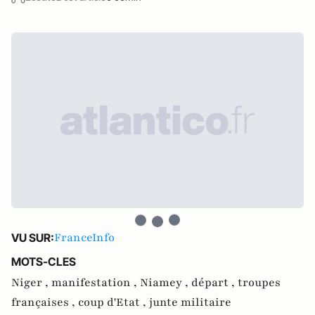
FranceInfo
VU SUR:
MOTS-CLES
Niger ,
manifestation ,
Niamey ,
départ ,
troupes
françaises ,
coup d'Etat ,
junte militaire