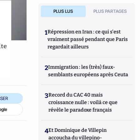
PLUS LUS
PLUS PARTAGES
1
Répression en Iran : ce qui s'est
vraiment passé pendant que Paris
ite
regardait ailleurs
2
Immigration : les (très) faux-
semblants européens après Ceuta
3
Record du CAC 40 mais
SER
croissance nulle : voilà ce que
ogle
révèle le paradoxe français
4
Et Dominique de Villepin
accoucha du villepino-