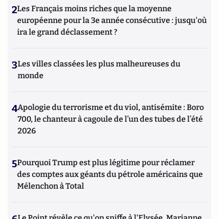
2
Les Français moins riches que la moyenne
européenne pour la 3e année consécutive : jusqu'où
ira le grand déclassement ?
3
Les villes classées les plus malheureuses du
monde
4
Apologie du terrorisme et du viol, antisémite : Boro
700, le chanteur à cagoule de l’un des tubes de l’été
2026
5
Pourquoi Trump est plus légitime pour réclamer
des comptes aux géants du pétrole américains que
Mélenchon à Total
Le Point révèle ce qu'on sniffe à l'Elysée, Marianne