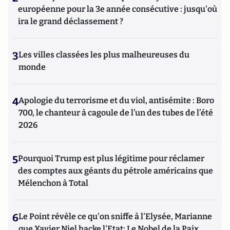
européenne pour la 3e année consécutive : jusqu'où
ira le grand déclassement ?
3
Les villes classées les plus malheureuses du
monde
4
Apologie du terrorisme et du viol, antisémite : Boro
700, le chanteur à cagoule de l’un des tubes de l’été
2026
5
Pourquoi Trump est plus légitime pour réclamer
des comptes aux géants du pétrole américains que
Mélenchon à Total
6
Le Point révèle ce qu'on sniffe à l'Elysée, Marianne
que Xavier Niel hacke l'Etat; Le Nobel de la Paix