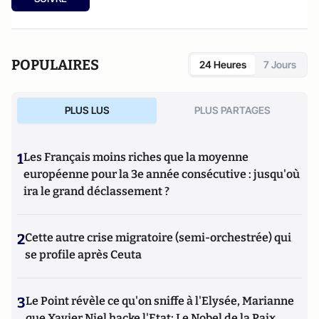
POPULAIRES
24 Heures
7 Jours
PLUS LUS
PLUS PARTAGES
1
Les Français moins riches que la moyenne
européenne pour la 3e année consécutive : jusqu'où
ira le grand déclassement ?
2
Cette autre crise migratoire (semi-orchestrée) qui
se profile après Ceuta
3
Le Point révèle ce qu'on sniffe à l'Elysée, Marianne
que Xavier Niel hacke l'Etat; Le Nobel de la Paix