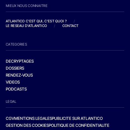
MIEUX NOUS CONNAITRE
ATLANTICO C'EST QUI, C'EST QUOI ?
/
LE RESEAU D'ATLANTICO
/
CONTACT
CATEGORIES
DECRYPTAGES
DOSSIERS
RENDEZ-VOUS
VIDEOS
PODCASTS
LEGAL
CGV
MENTIONS LEGALES
PUBLICITE SUR ATLANTICO
GESTION DES COOKIES
POLITIQUE DE CONFIDENTIALITE