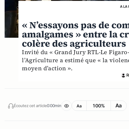
A LA
« N’essayons pas de com
amalgames » entre la cri
colère des agriculteurs
Invité du « Grand Jury RTL-Le Figaro
l’Agriculture a estimé que « la violen
moyen d’action ».
R
Aa
100%
Écoutez cet article
0:00min
Aa