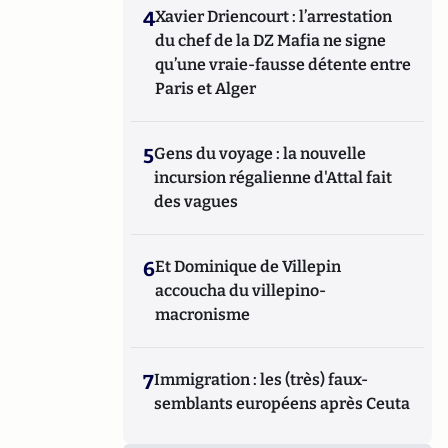
4
Xavier Driencourt : l’arrestation
du chef de la DZ Mafia ne signe
qu’une vraie-fausse détente entre
Paris et Alger
5
Gens du voyage : la nouvelle
incursion régalienne d'Attal fait
des vagues
6
Et Dominique de Villepin
accoucha du villepino-
macronisme
7
Immigration : les (très) faux-
semblants européens après Ceuta