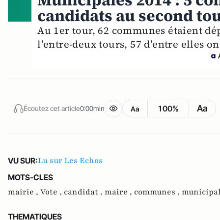
Municipales 2014 : 5 c
candidats au second to
Au 1er tour, 62 communes étaient dép
l’entre-deux tours, 57 d’entre elles o
Aa
100%
Écoutez cet article
0:00min
Aa
Lu sur Les Echos
VU SUR:
MOTS-CLES
mairie ,
Vote ,
candidat ,
maire ,
communes ,
municipal
THEMATIQUES