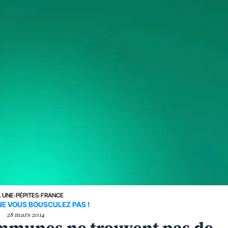
A UNE
›
PÉPITES
›
FRANCE
E VOUS BOUSCULEZ PAS !
28 mars 2014