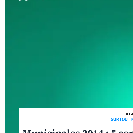
A L
SURTOUT N