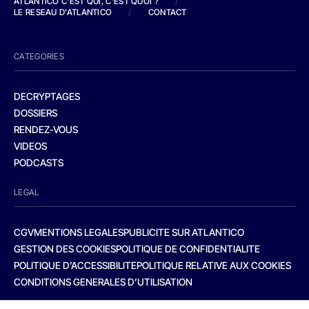
ATLANTICO C'EST QUI, C'EST QUOI ?
/
LE RESEAU D'ATLANTICO
/
CONTACT
CATEGORIES
DECRYPTAGES
DOSSIERS
RENDEZ-VOUS
VIDEOS
PODCASTS
LEGAL
CGV
MENTIONS LEGALES
PUBLICITE SUR ATLANTICO
GESTION DES COOKIES
POLITIQUE DE CONFIDENTIALITE
POLITIQUE D’ACCESSIBILITE
POLITIQUE RELATIVE AUX COOKIES
CONDITIONS GENERALES D’UTILISATION