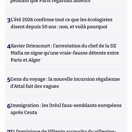
pendant que Paris regardait ailleurs
3
L’été 2026 confirme tout ce que les écologistes
disent depuis 50 ans : non, et voilà pourquoi
4
Xavier Driencourt : l’arrestation du chef de la DZ
Mafia ne signe qu’une vraie-fausse détente entre
Paris et Alger
5
Gens du voyage : la nouvelle incursion régalienne
d'Attal fait des vagues
6
Immigration : les (très) faux-semblants européens
après Ceuta
Et Dominique de Villepin accoucha du villepino-