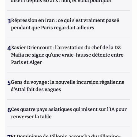
disent depuis 50 ans : non, et voilà pourquoi
3
Répression en Iran : ce qui s'est vraiment passé
pendant que Paris regardait ailleurs
4
Xavier Driencourt : l’arrestation du chef de la DZ
Mafia ne signe qu’une vraie-fausse détente entre
Paris et Alger
5
Gens du voyage : la nouvelle incursion régalienne
d'Attal fait des vagues
6
Ces quatre pays asiatiques qui misent sur l’IA pour
renverser la table
Et Dominique de Villepin accoucha du villepino-