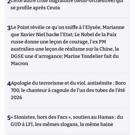
2
Cette autre crise migratoire (semi-orchestrée) qui
se profile après Ceuta
3
Le Point révèle ce qu'on sniffe à l'Elysée, Marianne
que Xavier Niel hacke l'Etat; Le Nobel de la Paix
russe donne une leçon de courage, l'ex PM
australien une leçon de réalisme sur la Chine, la
DGSE une d'arrogance; Marine Tondelier fait du
Macron
4
Apologie du terrorisme et du viol, antisémite : Boro
700, le chanteur à cagoule de l’un des tubes de l’été
2026
5
« Sionistes, hors des Facs », soutien au Hamas : du
GUD à LFI, les mêmes slogans, la même haine