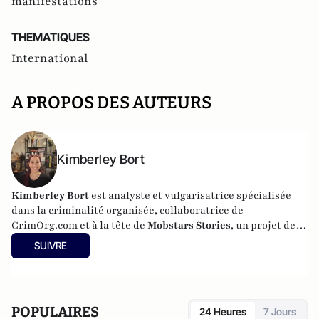
manifestations
THEMATIQUES
International
A PROPOS DES AUTEURS
Kimberley Bort
Kimberley Bort
est analyste et vulgarisatrice spécialisée
dans la criminalité organisée, collaboratrice de
CrimOrg.com et à la tête de
Mobstars Stories
, un projet de
contenus sur les réseaux sociaux qui explore les
SUIVRE
dynamiques du crime organisé et ses représentations.
POPULAIRES
24 Heures
7 Jours