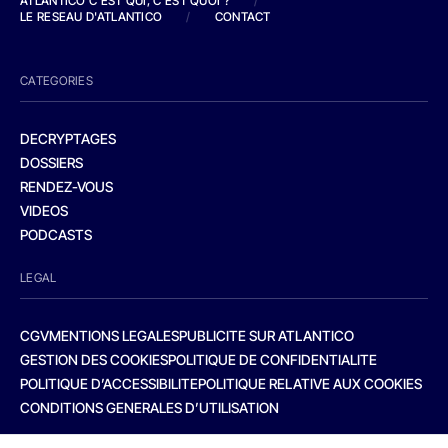
ATLANTICO C'EST QUI, C'EST QUOI ?
/
LE RESEAU D'ATLANTICO
/
CONTACT
CATEGORIES
DECRYPTAGES
DOSSIERS
RENDEZ-VOUS
VIDEOS
PODCASTS
LEGAL
CGV
MENTIONS LEGALES
PUBLICITE SUR ATLANTICO
GESTION DES COOKIES
POLITIQUE DE CONFIDENTIALITE
POLITIQUE D’ACCESSIBILITE
POLITIQUE RELATIVE AUX COOKIES
CONDITIONS GENERALES D’UTILISATION