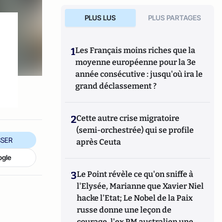
PLUS LUS
PLUS PARTAGES
1
Les Français moins riches que la
moyenne européenne pour la 3e
année consécutive : jusqu'où ira le
grand déclassement ?
2
Cette autre crise migratoire
(semi-orchestrée) qui se profile
SER
après Ceuta
ogle
3
Le Point révèle ce qu'on sniffe à
l'Elysée, Marianne que Xavier Niel
hacke l'Etat; Le Nobel de la Paix
russe donne une leçon de
courage, l'ex PM australien une