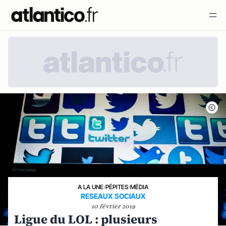
A LA UNE
›
PÉPITES
›
MÉDIA
RESEAUX SOCIAUX
10 février 2019
Ligue du LOL : plusieurs