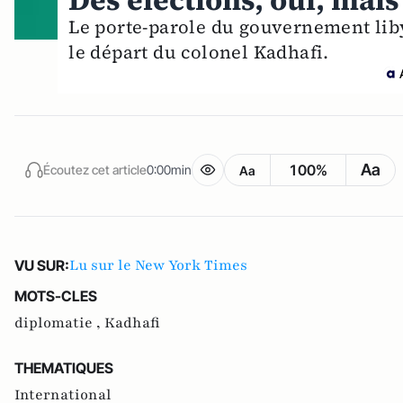
Des élections, oui, mai
Le porte-parole du gouvernement lib
le départ du colonel Kadhafi.
Aa
100%
Écoutez cet article
0:00min
Aa
Lu sur le New York Times
VU SUR:
MOTS-CLES
diplomatie ,
Kadhafi
THEMATIQUES
International