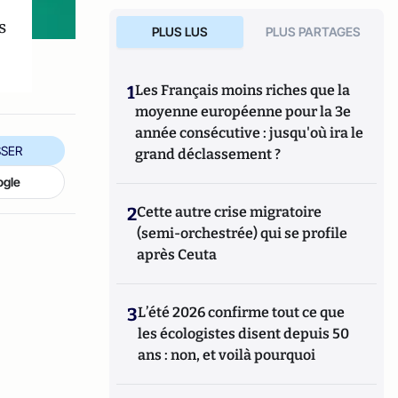
s
PLUS LUS
PLUS PARTAGES
1
Les Français moins riches que la
moyenne européenne pour la 3e
année consécutive : jusqu'où ira le
SER
grand déclassement ?
ogle
2
Cette autre crise migratoire
(semi-orchestrée) qui se profile
après Ceuta
3
L’été 2026 confirme tout ce que
les écologistes disent depuis 50
ans : non, et voilà pourquoi