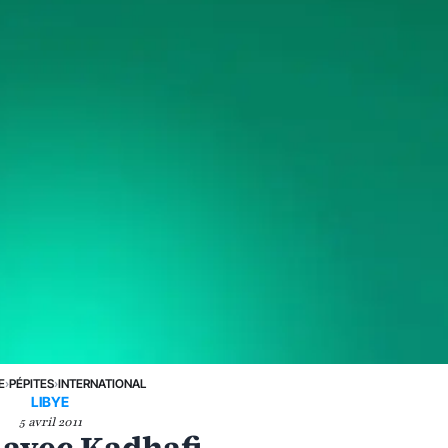
E
›
PÉPITES
›
INTERNATIONAL
LIBYE
5 avril 2011