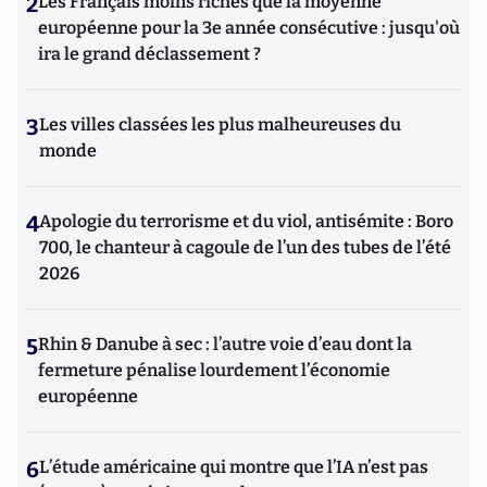
2
Les Français moins riches que la moyenne
européenne pour la 3e année consécutive : jusqu'où
ira le grand déclassement ?
3
Les villes classées les plus malheureuses du
monde
4
Apologie du terrorisme et du viol, antisémite : Boro
700, le chanteur à cagoule de l’un des tubes de l’été
2026
5
Rhin & Danube à sec : l’autre voie d’eau dont la
fermeture pénalise lourdement l’économie
européenne
6
L’étude américaine qui montre que l’IA n’est pas