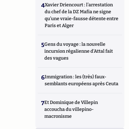
4
Xavier Driencourt : l’arrestation
du chef de la DZ Mafia ne signe
qu’une vraie-fausse détente entre
Paris et Alger
5
Gens du voyage : la nouvelle
incursion régalienne d'Attal fait
des vagues
6
Immigration : les (très) faux-
semblants européens après Ceuta
7
Et Dominique de Villepin
accoucha du villepino-
macronisme