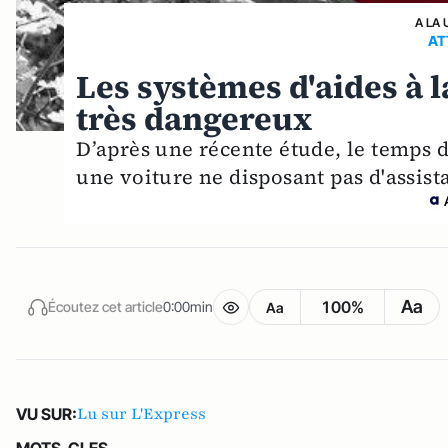
A LA 
AT
Les systèmes d'aides à 
très dangereux
D’après une récente étude, le temps 
une voiture ne disposant pas d'assist
Aa
100%
Écoutez cet article
0:00min
Aa
Lu sur L'Express
VU SUR:
MOTS-CLES