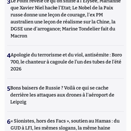
3
Le Point révèle ce qu'on sniffe à l'Elysée, Marianne
que Xavier Niel hacke l'Etat; Le Nobel de la Paix
russe donne une leçon de courage, l'ex PM
australien une leçon de réalisme sur la Chine, la
DGSE une d'arrogance; Marine Tondelier fait du
Macron
4
Apologie du terrorisme et du viol, antisémite : Boro
700, le chanteur à cagoule de l’un des tubes de l’été
2026
5
Bons baisers de Russie ? Voilà ce qui se cache
derrière les attaques aux drones à l'aéroport de
Leipzig
6
« Sionistes, hors des Facs », soutien au Hamas : du
GUD à LFI, les mêmes slogans, la même haine