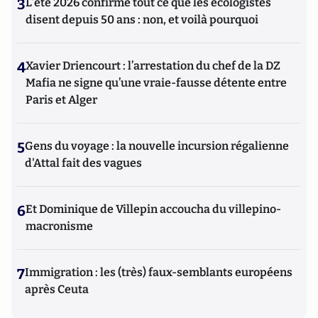
3
L’été 2026 confirme tout ce que les écologistes
disent depuis 50 ans : non, et voilà pourquoi
4
Xavier Driencourt : l’arrestation du chef de la DZ
Mafia ne signe qu’une vraie-fausse détente entre
Paris et Alger
5
Gens du voyage : la nouvelle incursion régalienne
d'Attal fait des vagues
6
Et Dominique de Villepin accoucha du villepino-
macronisme
7
Immigration : les (très) faux-semblants européens
après Ceuta