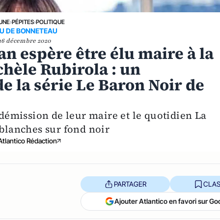
 UNE
›
PÉPITES
›
POLITIQUE
EU DE BONNETEAU
16 décembre 2020
an espère être élu maire à la
chèle Rubirola : un
 la série Le Baron Noir de
 démission de leur maire et le quotidien La
 blanches sur fond noir
Atlantico Rédaction
PARTAGER
CLAS
Ajouter Atlantico en favori sur Go