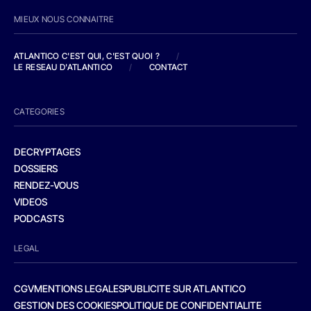
MIEUX NOUS CONNAITRE
ATLANTICO C'EST QUI, C'EST QUOI ?
/
LE RESEAU D'ATLANTICO
/
CONTACT
CATEGORIES
DECRYPTAGES
DOSSIERS
RENDEZ-VOUS
VIDEOS
PODCASTS
LEGAL
CGV
MENTIONS LEGALES
PUBLICITE SUR ATLANTICO
GESTION DES COOKIES
POLITIQUE DE CONFIDENTIALITE