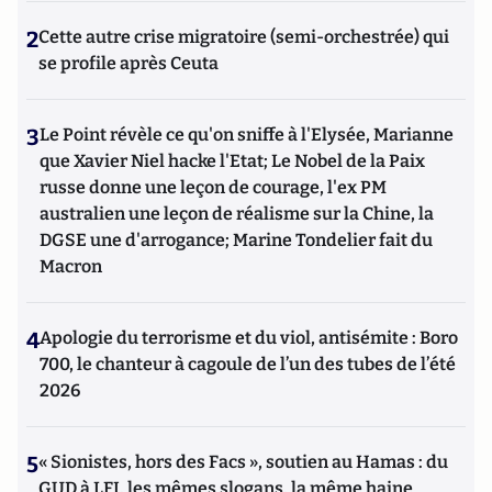
2
Cette autre crise migratoire (semi-orchestrée) qui
se profile après Ceuta
3
Le Point révèle ce qu'on sniffe à l'Elysée, Marianne
que Xavier Niel hacke l'Etat; Le Nobel de la Paix
russe donne une leçon de courage, l'ex PM
australien une leçon de réalisme sur la Chine, la
DGSE une d'arrogance; Marine Tondelier fait du
Macron
4
Apologie du terrorisme et du viol, antisémite : Boro
700, le chanteur à cagoule de l’un des tubes de l’été
2026
5
« Sionistes, hors des Facs », soutien au Hamas : du
GUD à LFI, les mêmes slogans, la même haine